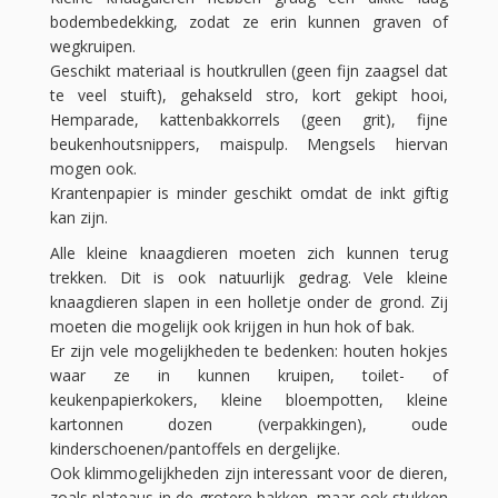
bodembedekking, zodat ze erin kunnen graven of
wegkruipen.
Geschikt materiaal is houtkrullen (geen fijn zaagsel dat
te veel stuift), gehakseld stro, kort gekipt hooi,
Hemparade, kattenbakkorrels (geen grit), fijne
beukenhoutsnippers, maispulp. Mengsels hiervan
mogen ook.
Krantenpapier is minder geschikt omdat de inkt giftig
kan zijn.
Alle kleine knaagdieren moeten zich kunnen terug
trekken. Dit is ook natuurlijk gedrag. Vele kleine
knaagdieren slapen in een holletje onder de grond. Zij
moeten die mogelijk ook krijgen in hun hok of bak.
Er zijn vele mogelijkheden te bedenken: houten hokjes
waar ze in kunnen kruipen, toilet- of
keukenpapierkokers, kleine bloempotten, kleine
kartonnen dozen (verpakkingen), oude
kinderschoenen/pantoffels en dergelijke.
Ook klimmogelijkheden zijn interessant voor de dieren,
zoals plateaus in de grotere bakken, maar ook stukken