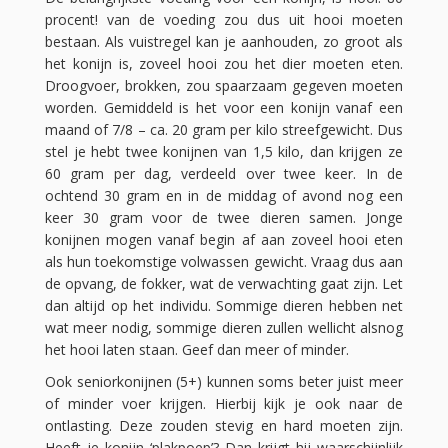
procent! van de voeding zou dus uit hooi moeten
bestaan. Als vuistregel kan je aanhouden, zo groot als
het konijn is, zoveel hooi zou het dier moeten eten.
Droogvoer, brokken, zou spaarzaam gegeven moeten
worden. Gemiddeld is het voor een konijn vanaf een
maand of 7/8 – ca. 20 gram per kilo streefgewicht. Dus
stel je hebt twee konijnen van 1,5 kilo, dan krijgen ze
60 gram per dag, verdeeld over twee keer. In de
ochtend 30 gram en in de middag of avond nog een
keer 30 gram voor de twee dieren samen. Jonge
konijnen mogen vanaf begin af aan zoveel hooi eten
als hun toekomstige volwassen gewicht. Vraag dus aan
de opvang, de fokker, wat de verwachting gaat zijn. Let
dan altijd op het individu. Sommige dieren hebben net
wat meer nodig, sommige dieren zullen wellicht alsnog
het hooi laten staan. Geef dan meer of minder.
Ook seniorkonijnen (5+) kunnen soms beter juist meer
of minder voer krijgen. Hierbij kijk je ook naar de
ontlasting. Deze zouden stevig en hard moeten zijn.
Heeft je konijn ‘plakpoep’? Dan krijgt hij waarschijnlijk